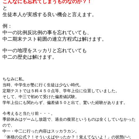
こんなにも忘れてしまうものなのか？！
と
生徒本人が実感する良い機会と言えます。
例：
中一の比例反比例の事を忘れていても、
中二期末テスト範囲の連立方程式は解けます。
中一の地理をスッカリと忘れていても
中二の歴史は解けます。
ちなみに私。
当時、中学生が塾に行く生徒は少ない時代。
定期テストでは５科４５０点等、学年上位に位置していました。
そして、中三で初めて受けた偏差値試験。
学年上位にも関わらず、偏差値５０と出て、驚いた経験があります。
今考えると当たり前・・・。
季節休みはゲームし放題で、過去の復習というものは全くしていなかった
ので、
中一・中二に行った内容はスッカラカン。
「体積の公式？！そういえばやったか？！覚えてないよ！」の状態(^-^;