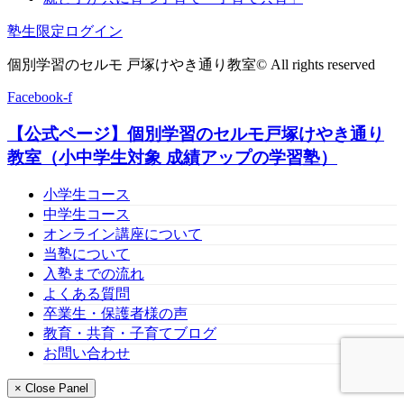
塾生限定ログイン
個別学習のセルモ 戸塚けやき通り教室© All rights reserved
Facebook-f
上
【公式ページ】個別学習のセルモ戸塚けやき通り
に
ス
教室（小中学生対象 成績アップの学習塾）
ク
ロ
小学生コース
ー
中学生コース
ル
オンライン講座について
当塾について
入塾までの流れ
よくある質問
卒業生・保護者様の声
教育・共育・子育てブログ
お問い合わせ
× Close Panel