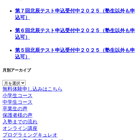
第７回北辰テスト申込受付中２０２５（塾生以外も申
込可）
第６回北辰テスト申込受付中２０２５（塾生以外も申
込可）
第５回北辰テスト申込受付中２０２５（塾生以外も申
込可）
月別アーカイブ
月
無料体験申し込みはこちら
別
小学生コース
ア
中学生コース
ー
卒業生の声
カ
保護者様の声
イ
入塾までの流れ
ブ
オンライン講座
プログラミングキュレオ