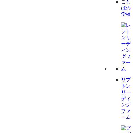
こと
ばの
学校
リプ
トン
リー
ディ
ング
ファ
ーム