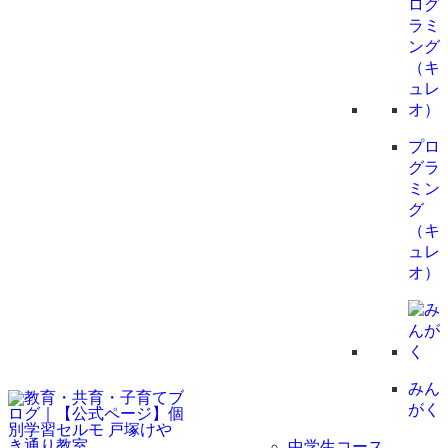
プロ
グラ
ミン
グ
（キ
ュレ
オ）
みん
がく
中学生コース