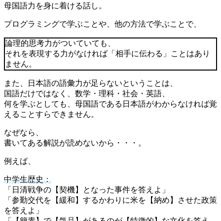
母国語力を身に着ける話し。
プログラミングで学ぶことや、他の方法で学ぶことで、
論理的思考力がついていても、
それを表現する力がなければ「相手に伝わる」ことはあり
ません。
また、日本語の語彙力が足らないということは、
国語だけではなく、数学・理科・社会・英語、
何を学ぶとしても、母国語である日本語がわからなければ覚
えることすらできません。
なぜなら、
書いてある解説が読めないから・・・。
例えば、
中学生歴史：
「日清戦争の【契機】となった事件を答えよ」
「参勤交代を【緩和】するかわりに米を【納め】させた政策
を答えよ」
「【簡素】で【気品】があるのが【特徴的】な文化を答え