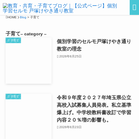
HOME
Blog
>
子育て
子育て
– category –
個別学習のセルモ戸塚けやき通り
子育て
教室の理念
2026年6月25日
令和９年度２０２７年埼玉県公立
子育て
高校入試募集人員発表。私立基準
爆上げ。中学校教科書改訂で学習
内容２０％増の影響も。
2026年6月23日