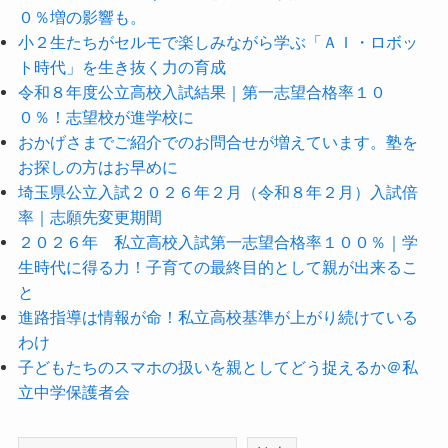
０％増の影響も。
小２生たちがセルモで楽しみながら学ぶ「ＡＩ・ロボッ
ト時代」を生き抜く力の育成
令和８年度公立高校入試結果｜第一志望合格率１０
０％！志望校が進学校に
おかげさまでご紹介でのお問合せが増えています。塾を
お探しの方はお早めに
埼玉県公立入試２０２６年２月（令和８年２月）入試倍
率｜志願先変更期間
２０２６年 私立高校入試第一志望合格率１００％｜学
生時代に得る力！子育ての最終目的として親が出来るこ
と
進路指導は情報が命！私立高校基準が上がり続けている
わけ
子どもたちのスマホの扱いを親としてどう捉えるか＠私
立中学保護者会